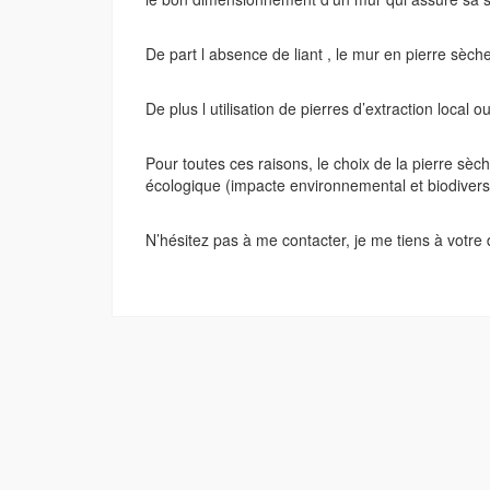
Construction
et
De part l absence de liant , le mur en pierre sèche
rénovation
de
De plus l utilisation de pierres d’extraction loca
murs
en
Pour toutes ces raisons, le choix de la pierre s
pierre
écologique (impacte environnemental et biodiversi
sèche,
taille
N’hésitez pas à me contacter, je me tiens à votre 
de
pierre
en
Ardèche
et
autres
départements