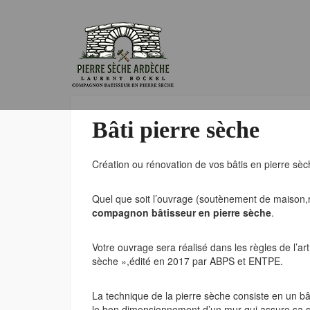
Skip
to
LAURENT
content
BOCKEL
Bâti pierre sèche
-
Création ou rénovation de vos bâtis en pierre sèc
COMPAGNON
Quel que soit l’ouvrage (soutènement de maison,
BÂTISSEUR
compagnon bâtisseur en pierre sèche
.
EN
Votre ouvrage sera réalisé dans les règles de l’ar
PIERRE
sèche »,édité en 2017 par ABPS et ENTPE.
SÈCHE
La technique de la pierre sèche consiste en un bâ
le bon dimensionnement d’un mur qui assure sa sta