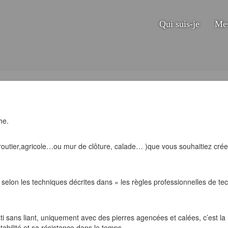
Qui suis-je
Mes
he.
routier,agricole…ou mur de clôture, calade… )que vous souhaitiez cré
t selon les techniques décrites dans » les règles professionnelles de t
ti sans liant, uniquement avec des pierres agencées et calées, c’est la
bilité et sa résistance dans le temps.